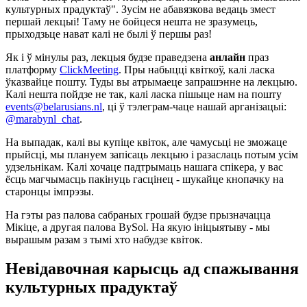
культурных прадуктаў". Зусім не абавязкова ведаць змест
першай лекцыі! Таму не бойцеся нешта не зразумець,
прыходзьце нават калі не былі ў першы раз!
Як і ў мінулы раз, лекцыя будзе праведзена
анлайн
праз
платформу
ClickMeeting
. Пры набыцці квіткоў, калі ласка
ўказвайце пошту. Туды вы атрымаеце запрашэнне на лекцыю.
Калі нешта пойдзе не так, калі ласка пішыце нам на пошту
events@belarusians.nl
, ці ў тэлеграм-чаце нашай арганізацыі:
@marabynl_chat
.
На выпадак, калі вы купіце квіток, але чамусьці не зможаце
прыйсці, мы плануем запісаць лекцыю і разаслаць потым усім
удзельнікам. Калі хочаце падтрымаць нашага спікера, у вас
ёсць магчымасць пакінуць гасцінец - шукайце кнопачку на
старонцы імпрэзы.
На гэты раз палова сабраных грошай будзе прызначацца
Мікіце, а другая палова BySol. На якую ініцыятыву - мы
вырашым разам з тымі хто набудзе квіток.
Невідавочная карысць ад спажывання
культурных прадуктаў