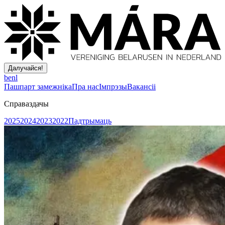
Далучайся!
be
nl
Пашпарт замежніка
Пра нас
Імпрэзы
Вакансіі
Справаздачы
2025
2024
2023
2022
Падтрымаць