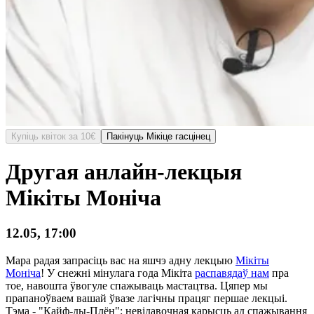
Купіць квіток за 10€
Пакінуць Мікіцe гасцінец
Другая анлайн-лекцыя
Мікіты Моніча
12.05, 17:00
Мара радая запрасіць вас на яшчэ адну лекцыю
Мікіты
Моніча
! У снежні мінулага года Мікіта
распавядаў нам
пра
тое, навошта ўвогуле спажываць мастацтва. Цяпер мы
прапаноўваем вашай ўвазе лагічны працяг першае лекцыі.
Тэма - "Кайф-ды-Плён": невідавочная карысць ад спажывання