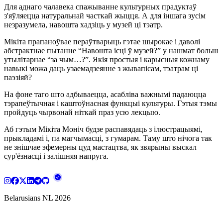
Для аднаго чалавека спажыванне культурных прадуктаў
з'яўляецца натуральнай часткай жыцця. А для іншага зусім
незразумела, навошта хадзіць у музей ці тэатр.
Мікіта прапаноўвае пераўтварыць гэтае шырокае і даволі
абстрактнае пытанне “Навошта ісці ў музей?” у нашмат больш
утылітарнае “за чым…?”. Якія простыя і карысныя кожнаму
навыкі можа даць узаемадзеянне з жывапісам, тэатрам ці
паэзіяй?
На фоне таго што адбываецца, асабліва важнымі падаюцца
тэрапеўтычная і каштоўнасная функцыі культуры. Гэтыя тэмы
пройдуць чырвонай ніткай праз усю лекцыю.
Аб гэтым Мікіта Моніч будзе распавядаць з ілюстрацыямі,
прыкладамі і, па магчымасці, з гумарам. Таму што нічога так
не знішчае эфемерны цуд мастацтва, як звярыны выскал
сур'ёзнасці і залішняя напруга.
Belarusians NL
2026