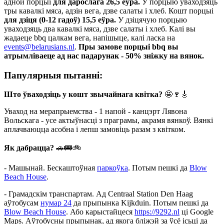
адной порцыі
для дарослага 26,5 еўра.
У порцыю уваходзяць
тры кавалкі мяса, адзін вега, дзве салаты і хлеб. Кошт порцыі
для дзіця (0-12 гадоў) 15,5 еўра.
У дзіцячую порцыю
уваходзяць два кавалкі мяса, дзве салаты і хлеб. Калі вы
жадаеце bbq цалкам вега, напішыце, калі ласка на
events@belarusians.nl
.
Пры замове порцыі bbq вы
атрымліваеце ад нас падарунак - 50% зніжку на вянок.
Папулярныя пытанні:
Што ўваходзіць у кошт звычайнага квітка?
🤩🍷🎸
Уваход на мерапрыемства - 1 напой - канцэрт Лявона
Вольскага - усе актыўнасці з праграмы, акрамя вянкоў. Вянкі
аплачваюцца асобна і лепш замовіць разам з квітком.
Як дабрацца?
🚗🚌🚲
- Машынай. Бескаштоўная
паркоўка
. Потым пешкі да
Blow
Beach House
.
- Грамадскім транспартам. Ад Centraal Station Den Haag
аўтобусам
нумар 24
да прыпынка Kijkduin. Потым пешкі да
Blow Beach House
. Або карыстайцеся
https://9292.nl
ці Google
Maps. Аўтобусны прыпынак, ад якога бліжэй за ўсё ісьці да