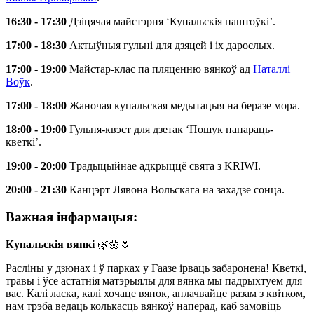
16:30 - 17:30
Дзіцячая майстэрня ‘Купальскія паштоўкі’.
17:00 - 18:30
Актыўныя гульні для дзяцей і іх дарослых.
17:00 - 19:00
Майстар-клас па пляценню вянкоў ад
Наталлі
Воўк
.
17:00 - 18:00
Жаночая купальская медытацыя на беразе мора.
18:00 - 19:00
Гульня-квэст для дзетак ‘Пошук папараць-
кветкі’.
19:00 - 20:00
Tрадыцыйнаe адкрыццё свята з KRIWI.
20:00 - 21:30
Канцэрт Лявона Вольскага на захадзе сонца.
Важная інфармацыя:
Купальскія вянкі
🌿🌼🌷
Расліны у дзюнах і ў парках у Гаазе ірваць забаронена! Кветкі,
травы і ўсе астатнія матэрыялы для вянка мы падрыхтуем для
вас. Калі ласка, калі хочаце вянок, аплачвайце разам з квітком,
нам трэба ведаць колькасць вянкоў наперад, каб замовіць