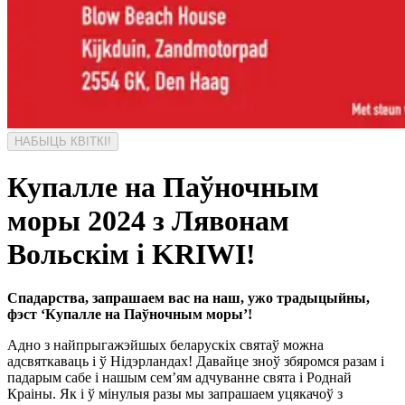
НАБЫЦЬ КВІТКІ!
Купалле на Паўночным
моры 2024 з Лявонам
Вольскім і KRIWI!
Спадарства, запрашаем вас на наш, ужо традыцыйны,
фэст ‘Купалле на Паўночным моры’!
Адно з найпрыгажэйшых беларускіх святаў можна
адсвяткаваць і ў Нідэрландах! Давайце зноў збяромся разам і
падарым сабе і нашым сем’ям адчуванне свята і Роднай
Краіны. Як і ў мінулыя разы мы запрашаем уцякачоў з