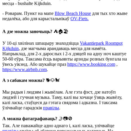
месца - bushalte Kijkduin.
- Роварам. Пункт на мапе
Blow Beach House
для тых хто жыве
недалёка, або для карыстальнікаў
OV-Fiets.
А дзе можна заночыць?
⛺️🏠🏖
У 10-ці хвілінах шпацыру знаходзіцца
Vakantiepark Roompot
Kijkduin
, дзе магчыма арандаваць месца для намёта.
Напрыклад, для 2-х дарослых і 2-х дзяцей на адну ноч каштуе
50-60 еўра. Таксама ёсць варыянты арэнды розных бунгала на
ўвесь уікэнд. Або шукайце праз
https://www.booking.com
,
https://www.airbnb.com
.
А з сабакам можна?
🐕🐶🐩
Мы радыя і людзям і жывёлам. Але гэта фэст, дзе натоўп
людзей і гучная музыка. Таму, калі вы хочаце ўзяць жывёлу,
калі ласка, стаўцеся да гэтага свядома і адказна. І таксама
ўлічвайце гарадскія
правілы
.
А можна фатаграфаваць?
🤳📷🚫
Так. Але паважайце адно аднаго і, калі ласка, улічвайце
правілы
краіны аб абароне персанальных дадзеных. На