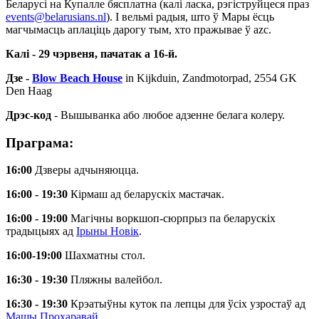
Беларусі на Купалле бясплатна (калі ласка, рэгіструйцеся праз
events@belarusians.nl
). І вельмі радыя, што ў Мары ёсць
магчымасць аплаціць дарогу тым, хто пражывае ў azc.
Калі - 29 чэрвеня, пачатак а 16-й.
Дзе -
Blow Beach House
in Kijkduin, Zandmotorpad, 2554 GK
Den Haag
Дрэс-код
- Вышыванка або любое адзенне белага колеру.
Праграма:
16:00
Дзверы адчыняюцца.
16:00 - 19:30
Кірмаш ад беларускіх мастачак.
16:00 - 19:00
Магічны воркшоп-сюрпрыз па беларускіх
традыцыях ад
Ірыны Новік
.
16:00-19:00
Шахматны стол.
16:30 - 19:30
Пляжны валейбол.
16:30 - 19:30
Крэатыўны куток па лепцы для ўсіх узростаў ад
Машы Прохаравай
.