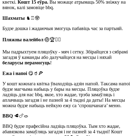
кветкі.
Кошт 15 еўра.
Вы можаце атрымаць 50% зніжку на
вянок, калі замовіце bbq.
Шахматы
♞♖🤓
Будзе дошка і жадаючыя змогуць пабавіць час за партыяй.
Пляжны валейбол
🏐🏆🤾‍♀️
Мы падрыхтуем пляцоўку - мяч і сетку. Збірайцеся з сябрамі
загадзя ў каманды або далучайцеся на месцы і няхай
беларусы перамогуць
!
Ежа і напоі
😋🥤🍕
У кошт кожнага квітка ўваходзіць адзін напой. Таксама напоі
будзе магчыма набыць у бары на месцы. Пляцоўка будзе
ладзіць для нас bbq, якое, хто жадае, трэба замаўляць і
аплачваць загадзя і не пазней за 4 тыдні да даты! На месцы
можна будзе набыць нейкую ежу са ‘спрошчанага’ меню.
BBQ
🥩🍗🥗
BBQ будзе прафесійна ладзіць пляцоўка. Тым хто жадае,
абавязкова замаўляць загадзя і не пазней за 4 тыдні! Кошт