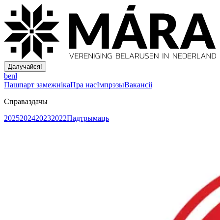
Далучайся!
be
nl
Пашпарт замежніка
Пра нас
Імпрэзы
Вакансіі
Справаздачы
2025
2024
2023
2022
Падтрымаць