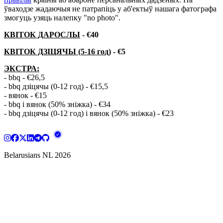
ўваходзе жадаючыя не патрапіць у аб'ектыў нашага фатографа
змогуць узяць налепку "no photo".
КВІТОК ДАРОСЛЫ
- €40
КВІТОК ДЗІЦЯЧЫ (5-16 год)
- €5
ЭКСТРА:
- bbq - €26,5
- bbq дзіцячы (0-12 год) - €15,5
- вянок - €15
- bbq і вянок (50% зніжка) - €34
- bbq дзіцячы (0-12 год) і вянок (50% зніжка) - €23
Belarusians NL
2026