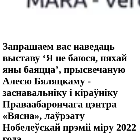
Запрашаем вас наведаць
выставу ‘Я не баюся, няхай
яны баяцца’, прысвечаную
Алесю Бяляцкаму -
заснавальніку і кіраўніку
Праваабарончага цэнтра
«Вясна», лаўрэату
Нобелеўскай прэміі міру 2022
года.