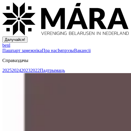
Далучайся!
be
nl
Пашпарт замежніка
Пра нас
Імпрэзы
Вакансіі
Справаздачы
2025
2024
2023
2022
Падтрымаць