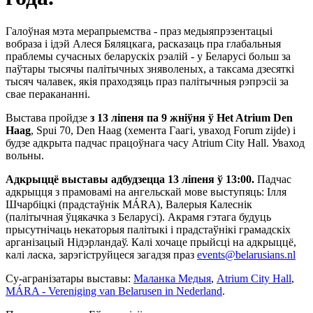
Галоўная мэта мерапрыемства - праз медыяпрэзентацыі
вобраза і ідэй Алеся Бяляцкага, расказаць пра глабальныя
праблемы сучасных беларускіх рэалій - у Беларусі больш за
паўтары тысячы палітычных зняволеных, а таксама дзесяткі
тысяч чалавек, якія праходзяць праз палітычныя рэпрэсіі за
свае перакананні.
Выстава пройдзе
з 13 ліпеня па 9 жніўня ў Het Atrium Den
Haag
, Spui 70, Den Haag (хемента Гаагі, уваход Forum zijde) і
будзе адкрыта падчас працоўнага часу Atrium City Hall. Уваход
вольны.
Адкрыццё выставы адбудзецца 13 ліпеня ў 13:00.
Падчас
адкрыцця з прамовамі на ангельскай мове выступяць: Ілля
Шчарбіцкі (прадстаўнік MÁRA), Валерыя Калеснік
(палітычная ўцякачка з Беларусі). Акрамя гэтага будуць
прысутнічаць некаторыя палітыкі і прадстаўнікі грамадскіх
арганізацый Нідэрландаў. Калі хочаце прыйсці на адкрыццё,
калі ласка, зарэгіструйцеся загадзя праз
events@belarusians.nl
Су-агранізатары выставы:
Маланка Медыя
,
Atrium City Hall
,
MÁRA - Vereniging van Belarusen in Nederland
.