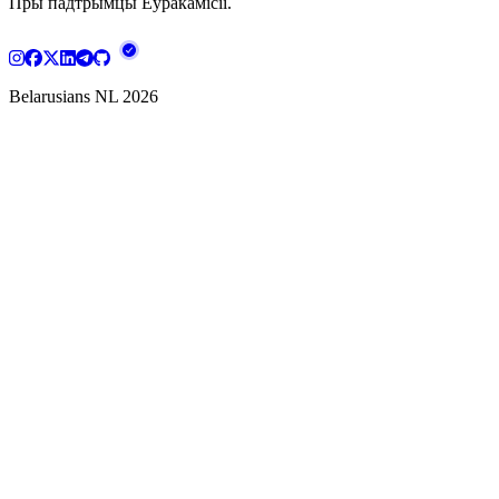
Пры падтрымцы Еўракамісіі.
Belarusians NL
2026