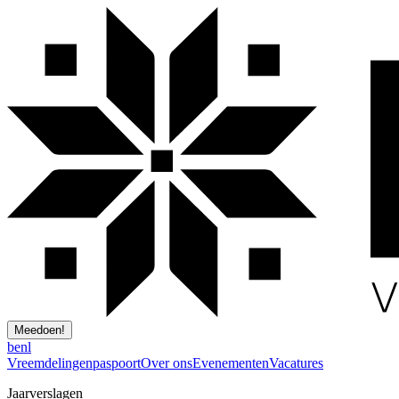
Meedoen!
be
nl
Vreemdelingenpaspoort
Over ons
Evenementen
Vacatures
Jaarverslagen