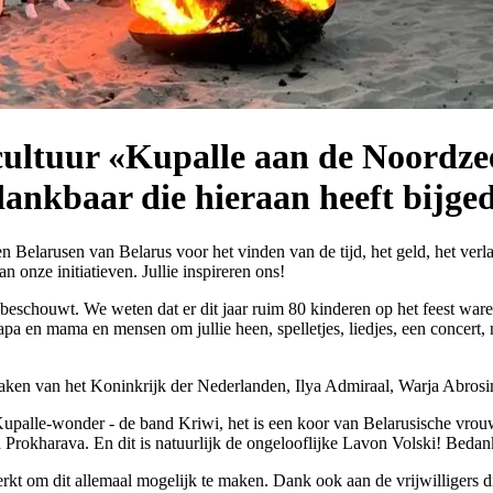
 cultuur «Kupalle aan de Noordze
dankbaar die hieraan heeft bijge
n Belarusen van Belarus voor het vinden van de tijd, het geld, het ver
onze initiatieven. Jullie inspireren ons!
eschouwt. We weten dat er dit jaar ruim 80 kinderen op het feest waren.
a en mama en mensen om jullie heen, spelletjes, liedjes, een concert,
Zaken van het Koninkrijk der Nederlanden, Ilya Admiraal, Warja Abrosi
s Kupalle-wonder - de band Kriwi, het is een koor van Belarusische v
 Prokharava. En dit is natuurlijk de ongelooflijke Lavon Volski! Bedan
rkt om dit allemaal mogelijk te maken. Dank ook aan de vrijwilligers d