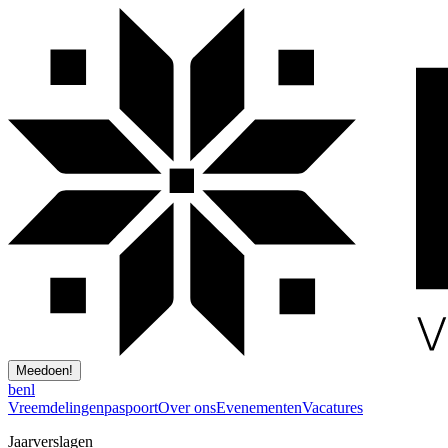
Meedoen!
be
nl
Vreemdelingenpaspoort
Over ons
Evenementen
Vacatures
Jaarverslagen