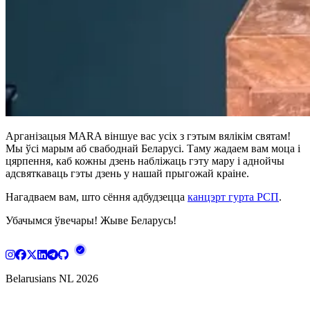
Арганізацыя MARA віншуе вас усіх з гэтым вялікім святам!
Мы ўсі марым аб свабоднай Беларусі. Таму жадаем вам моца і
цярпення, каб кожны дзень набліжаць гэту мару і аднойчы
адсвяткаваць гэты дзень у нашай прыгожай краіне.
Нагадваем вам, што сёння адбудзецца
канцэрт гурта РСП
.
Убачымся ўвечары! Жыве Беларусь!
Belarusians NL
2026