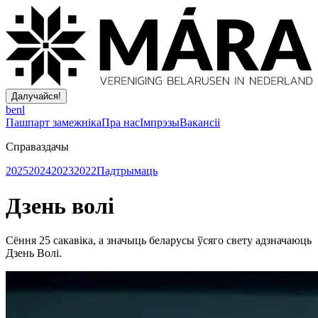
Далучайся!
be
nl
Пашпарт замежніка
Пра нас
Імпрэзы
Вакансіі
Справаздачы
2025
2024
2023
2022
Падтрымаць
Дзень волі
Сёння 25 сакавіка, а значыць беларусы ўсяго свету адзначаюць
Дзень Волі.