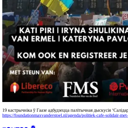
19 кастрычніка ў Гаазе адбудзецца палітычная дыскусія ‘Салід
https://foundationmaxvanderstoel.nl/agenda/politiek-cafe-solidair-met