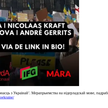
арнасць з Украінай’. Мерапрыемства на нідерладскай мове, падра
-oekraine/