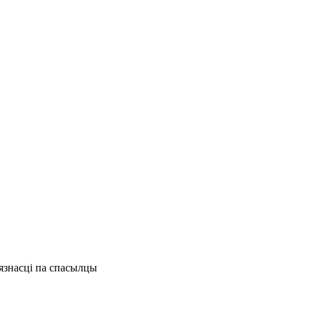
бязнасці па спасылцы