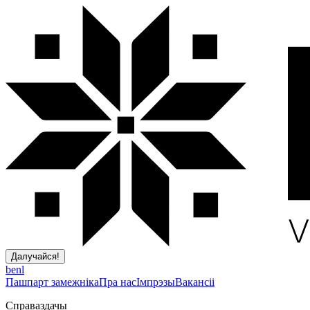
Далучайся!
be
nl
Пашпарт замежніка
Пра нас
Імпрэзы
Вакансіі
Справаздачы