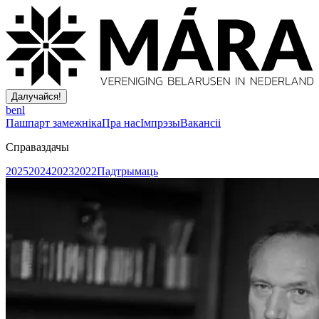
Далучайся!
be
nl
Пашпарт замежніка
Пра нас
Імпрэзы
Вакансіі
Справаздачы
2025
2024
2023
2022
Падтрымаць