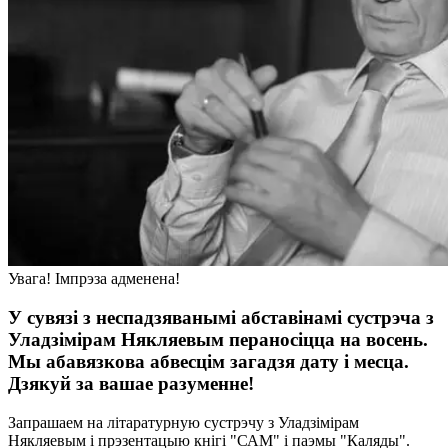
Увага! Імпрэза адменена!
У сувязі з неспадзяванымі абставінамі сустрэча з
Уладзімірам Някляевым пераносіцца на восень.
Мы абавязкова абвесцім загадзя дату і месца.
Дзякуй за вашае разуменне!
Запрашаем на літаратурную сустрэчу з Уладзімірам
Някляевым і прэзентацыю кнігі "САМ" і паэмы "Каляды".