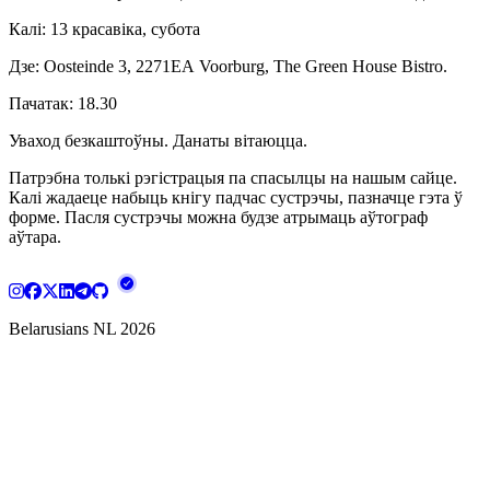
Калі: 13 красавіка, субота
Дзе: Oosteinde 3, 2271ЕА Voorburg, The Green House Bistro.
Пачатак: 18.30
Уваход безкаштоўны. Данаты вітаюцца.
Патрэбна толькі рэгістрацыя па спасылцы на нашым сайце.
Калі жадаеце набыць кнігу падчас сустрэчы, пазначце гэта ў
форме. Пасля сустрэчы можна будзе атрымаць аўтограф
аўтара.
Belarusians NL
2026