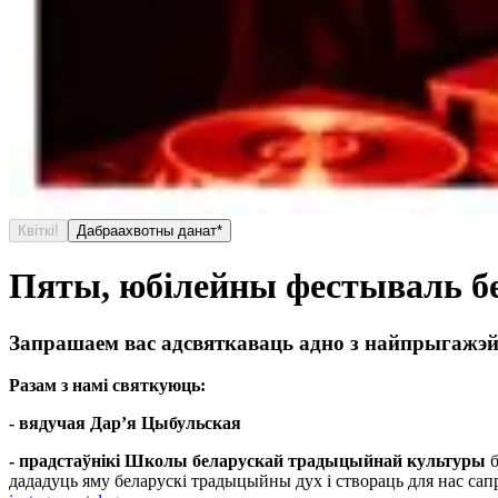
Квіткі!
Дабраахвотны данат*
Пяты, юбілейны фестываль б
Запрашаем вас адсвяткаваць адно з найпрыгажэй
Разам з намі святкуюць:
-
вядучая Дар’я Цыбульская
-
прадстаўнікі Школы беларускай традыцыйнай культуры
дададуць яму беларускі традыцыйны дух і створаць для нас сап