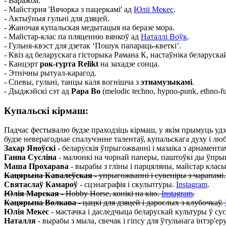
- Варажба.
- Майстэрня 'Вячорка з пацеркамі' ад
Юліі Мекес
.
- Актыўныя гульні для дзяцей.
- Жаночая купальская медытацыя на беразе мора.
- Майстар-клас па пляценню вянкоў ад
Наталлі Воўк
.
- Гульня-квэст для дзетак ‘Пошук папараць-кветкі’.
- Квіз ад беларускага гісторыка Рамана К, настаўніка беларуск
- Канцэрт
рок-гурта
Relikt
на захадзе сонца.
- Этнічны рытуал-карагод.
- Спевы, гульні, танцы каля вогнішча з
этнамузыкамі
.
- Дыджэйскі сэт ад
Papa Bo
(melodic techno, hypno-punk, ethno-fut
Купальскі кірмаш:
Падчас фестывалю будзе праходзіць кірмаш, у якім прымуць удзе
будзе неверагоднае спалучэнне талентаў, купальскага духу і лю
Захар Яноўскі
- беларускія ўпрыгожванні і мазаіка з арнамента
Ганна Сусліна
- малюнкі на чорнай паперы, паштоўкі ды ўпрыга
Маша Прохарава
- вырабы з гліны і парцяляны, майстар клас
Кацярына Кавалеўская
- упрыгожванні і сувеніры з чарапамі
Святаслаў Камароў
- сцэнаграфія і скульптуры.
Instagram
.
Юлія Марская
- Hobby Horse, конікі на кію.
Instagram
.
Кацярына Волкава
- цацкі для дзяцей і дарослых з клубочкаў.
Юлія Мекес
- мастачка і даследчыца беларускай культуры ў с
Наталля
- вырабы з мыла, свечак і гіпсу для ўтульнага інтэр'ер