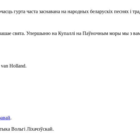
рчасць гурта часта заснавана на народных беларускіх песнях і 
ашае свята. Упершыню на Купаллі на Паўночным моры мы з вамі
 van Holland.
авай
.
тыка Вольгі Ліхачэўскай.