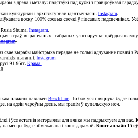
рабы з дрэва і металу: падстаўкі пад кубкі з гравіроўкамі гарадоў 
кай культурнай і архітэктурнай ідэнтычнасці.
Instagram
.
ліўкавага воску, 100% соевыя свечкі ў гіпсавых падсвечніках. У
з Rusia Shuma.
Instagram
.
цыя з траў, вырашчаных і сабраных уласнаручна: цвёрдыя шампуні 
nstagram
.
свае вырабы майстрыха перадае не толькі адчуванне повязі з Рад
матлікія пытанні.
Instagram.
русі 91-95гг.
Крама.
ай.
лкам пляжны павільён
BeachLine
. То бок уся пляцоўка будзе толь
дзе, на адзін чароўны дзень, мы трапім ў купальскую ноч.
зёлкі і ўсе астатнія матэрыялы для вянка мы падрыхтуем для вас.
К
 на месцы будзе абмежавана і кошт даражэй.
Кошт анлайн 15 еў