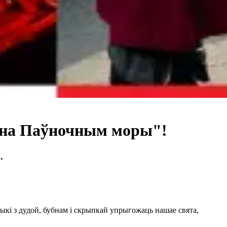
 на Паўночным моры"!
.
зыкі з дудой, бубнам і скрыпкай упрыгожаць нашае свята,