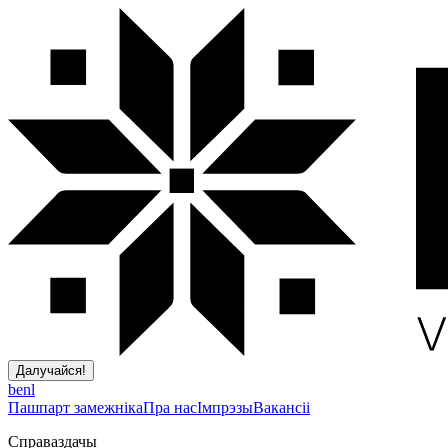
Далучайся!
be
nl
Пашпарт замежніка
Пра нас
Імпрэзы
Вакансіі
Справаздачы