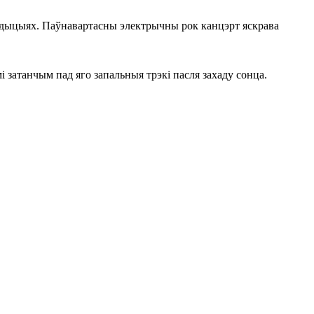
традыцыях. Паўнавартасны электрычны рок канцэрт яскрава
 затанчым пад яго запальныя трэкі
пасля захаду сонца.