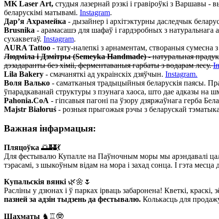
MK Laser Art,
студыя лазернай рэзкі і гравіроўкі з Варшавы - вы
беларускімі матывамі.
Instagram
.
Дар’я Ахрамейка
- дызайнер і архітэктурны даследчык беларус
Brusnika
- арамасашэ для шафаў і гардэробных з натуральнага а
сухакветаў.
Instagram
.
AURA Tattoo
- тату-налепкі з арнаментам, створаныя сумесна 
Людміла і Дзмітры (Semeyka Handmade)
- натуральная прадук
дэзадаранты без хіміі, ферментаваныя гарбаты з водарам лесу.
I
Lila Bakery
- смачаняткі ад украінскіх дзяўчын.
Instagram.
Воля Валько
- саматканыя традыцыйныя беларускія паясы. Праз 
ўпарадкаванай структуры з пэунага хаоса, што дае адказы на ш
Pahonia.CoA
- гіпсавыя пагоні па ўзору дзяржаўнага герба Бела
Majstr Białoruś
- розныя прыгожыя рэчы з беларускай тэматык
Важная інфармацыя:
Пляцоўка
🌅🏰💃
Для фестывалю Купалле на Паўночным моры мы арэндавалі ца
тэрасамі, з шыкоўным відам на мора і захад сонца. І гэта месца 
Купальскія вянкі
🌿🌼🌷
Расліны у дзюнах і ў парках ірваць забаронена! Кветкі, краскі, 
пазней за адзін тыдзень да фестывалю.
Колькасць для продажу
Шахматы
♞♖🤓