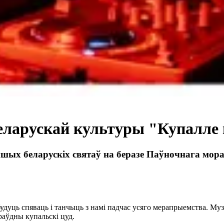
еларускай культуры "Купалле
шых беларускіх святаў на беразе Паўночнага мора
будуць спяваць і танчыць з намі падчас усяго мерапрыемства. Му
раўдны купальскі цуд.