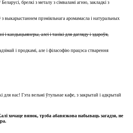
Беларусі, брелкі з металу з сімваламі агню, закладкі з
сё з выкарыстаннем прэміяльнага аромамасла і натуральных
і кандыцыянеры, алеі і танікі для дагляду і здароўя,
зімай і продкамі, але і філасофію працэса стварення
кі для нас! Гэта вельмі ўтульнае кафе, з закрытай і адкрытай
алі хочаце вянок, трэба абавязкова набываць загадзя, не
ра.