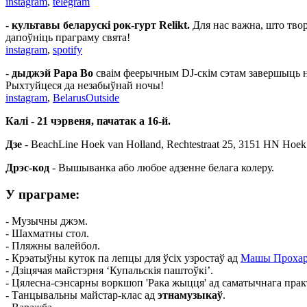
instagram
,
telegram
-
культавы беларускі рок-гурт Relikt.
Для нас важна, што тво
дапоўніць праграму свята!
instagram
,
spotify
-
дыджэй Papa Bo
сваім феерычным DJ-скім сэтам завершыць н
Рыхтуйцеся да незабыўнай ночы!
instagram
,
BelarusOutside
Калі - 21 чэрвеня, пачатак а 16-й.
Дзе
-
BeachLine Hoek van Holland, Rechtestraat 25, 3151 HN Hoek
Дрэс-код
- Вышыванка або любое адзенне белага колеру.
У праграме:
- Музычны джэм.
- Шахматны стол.
- Пляжны валейбол.
- Крэатыўны куток па лепцы для ўсіх узростаў ад
Машы Прохар
- Дзіцячая майстэрня ‘Купальскія паштоўкі’.
- Цялесна-сэнсарны воркшоп 'Рака жыцця' ад саматычнага прак
- Танцывальны майстар-клас ад
этнамузыкаў
.