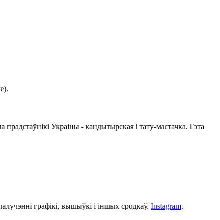
e).
а прадстаўнікі Украіны - кандытырская і тату-мастачка. Гэта
алучэнні графікі, вышыўкі і іншых сродкаў.
Instagram
.