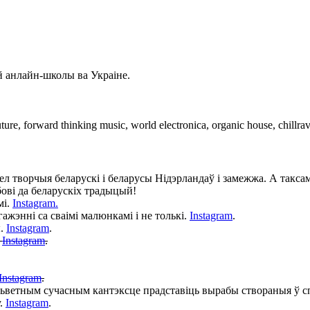
ай анлайн-школы ва Украіне.
ure, forward thinking music, world electronica, organic house, chillrav
л творчыя беларускі і беларусы Нідэрландаў і замежжа. А таксам
бові да беларускіх традыцый!
мі.
Instagram.
жэнні са сваімі малюнкамі і не толькі.
Instagram
.
ы.
Instagram
.
.
Instagram
.
Instagram
.
усьветным сучасным кантэксце прадставіць вырабы створаныя ў сп
у.
Instagram
.