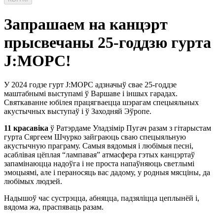
Запрашаем на канцэрт
прысвечаны 25-годдзю гурта
J:MOPC!
У 2024 годзе гурт J:MOPC адзначыў свае 25-годдзе
маштабнымі выступамі ў Варшаве і іншых гарадах.
Святкаванне юбілея працягваецца шэрагам спецыяльных
акустычных выступаў і ў Заходняй Эўропе.
11 красавіка
ў Ратэрдаме Уладзімір Пугач разам з гітарыстам
гурта Сяргеем Шчурко зайграюць сваю спецыяльную
акустычную праграму. Самыя вядомыя і любімыя песні,
асаблівая цёплая “лампавая” атмасфера гэтых канцэртаў
запамінаюцца надоўга і не проста напаўняюць светлымі
эмоцыямі, але і пераносяць вас дадому, у родныя мясціны, да
любімых людзей.
Надышоў час сустрэцца, абняцца, падзяліцца цеплынёй і,
вядома жа, праспяваць разам.