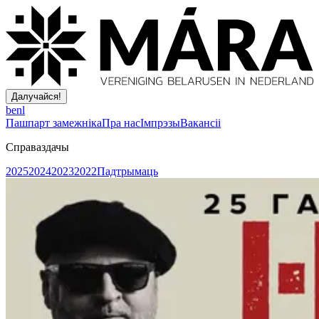
Далучайся!
be
nl
Пашпарт замежніка
Пра нас
Імпрэзы
Вакансіі
Справаздачы
2025
2024
2023
2022
Падтрымаць