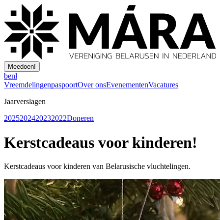
Meedoen!
be
nl
Vreemdelingenpaspoort
Over ons
Evenementen
Vacatures
Jaarverslagen
2025
2024
2023
2022
Doneren
Kerstcadeaus voor kinderen!
Kerstcadeaus voor kinderen van Belarusische vluchtelingen.