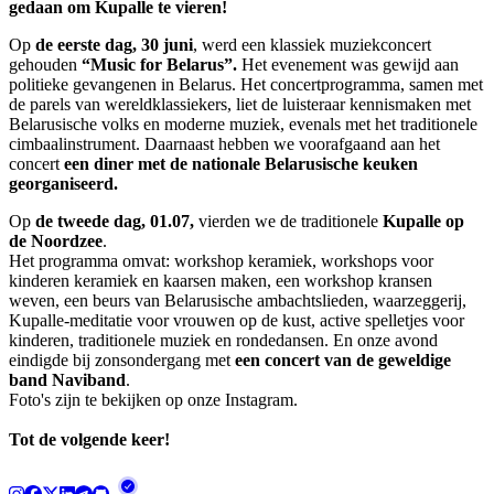
gedaan om Kupalle te vieren!
Op
de eerste dag, 30 juni
, werd een klassiek muziekconcert
gehouden
“Music for Belarus”.
Het evenement was gewijd aan
politieke gevangenen in Belarus. Het concertprogramma, samen met
de parels van wereldklassiekers, liet de luisteraar kennismaken met
Belarusische volks en moderne muziek, evenals met het traditionele
cimbaalinstrument. Daarnaast hebben we voorafgaand aan het
concert
een diner met de nationale Belarusische keuken
georganiseerd.
Op
de tweede dag, 01.07,
vierden we de traditionele
Kupalle op
de Noordzee
.
Het programma omvat: workshop keramiek, workshops voor
kinderen keramiek en kaarsen maken, een workshop kransen
weven, een beurs van Belarusische ambachtslieden, waarzeggerij,
Kupalle-meditatie voor vrouwen op de kust, active spelletjes voor
kinderen, traditionele muziek en rondedansen. En onze avond
eindigde bij zonsondergang met
een concert van de geweldige
band Naviband
.
Foto's zijn te bekijken op onze Instagram.
Tot de volgende keer!