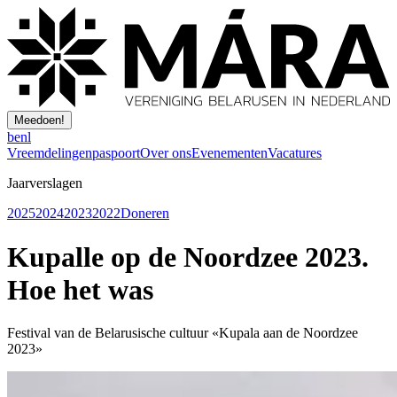
Meedoen!
be
nl
Vreemdelingenpaspoort
Over ons
Evenementen
Vacatures
Jaarverslagen
2025
2024
2023
2022
Doneren
Kupalle op de Noordzee 2023.
Hoe het was
Festival van de Belarusische cultuur «Kupala aan de Noordzee
2023»