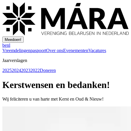
Meedoen!
be
nl
Vreemdelingenpaspoort
Over ons
Evenementen
Vacatures
Jaarverslagen
2025
2024
2023
2022
Doneren
Kerstwensen en bedanken!
Wij feliciteren u van harte met Kerst en Oud & Nieuw!