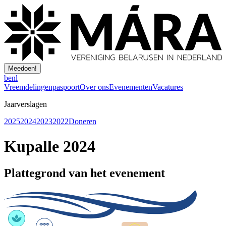
Meedoen!
be
nl
Vreemdelingenpaspoort
Over ons
Evenementen
Vacatures
Jaarverslagen
2025
2024
2023
2022
Doneren
Kupalle 2024
Plattegrond van het evenement