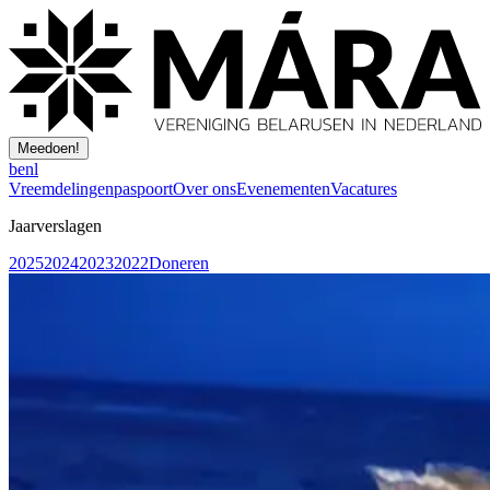
Meedoen!
be
nl
Vreemdelingenpaspoort
Over ons
Evenementen
Vacatures
Jaarverslagen
2025
2024
2023
2022
Doneren