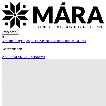
Meedoen!
be
nl
Vreemdelingenpaspoort
Over ons
Evenementen
Vacatures
Jaarverslagen
2025
2024
2023
2022
Doneren