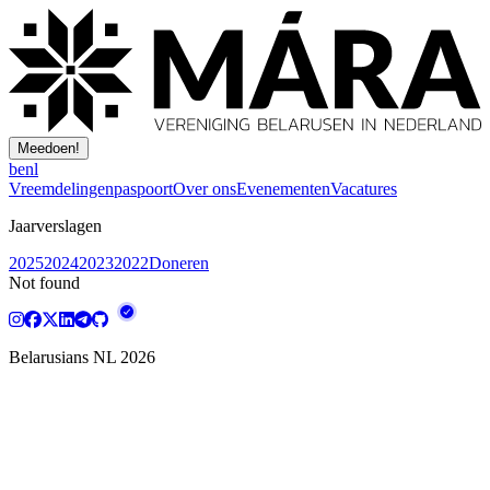
Meedoen!
be
nl
Vreemdelingenpaspoort
Over ons
Evenementen
Vacatures
Jaarverslagen
2025
2024
2023
2022
Doneren
Not found
Belarusians NL
2026