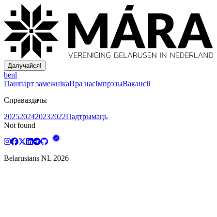
Далучайся!
be
nl
Пашпарт замежніка
Пра нас
Імпрэзы
Вакансіі
Справаздачы
2025
2024
2023
2022
Падтрымаць
Not found
Belarusians NL
2026